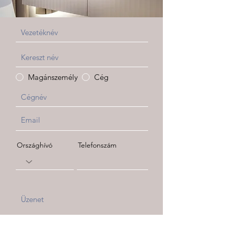
Magánszemély
Cég
Országhívó
Telefonszám