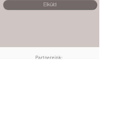
Elküld
Partnereink:
BENT, Balatoni Női
Magyar Home
Vállalkozói Egyesület
Staging Egyesület