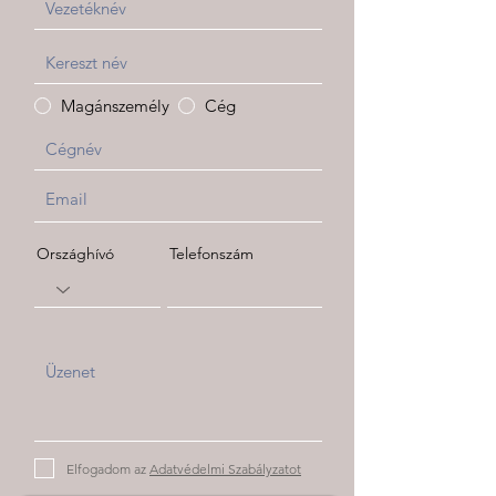
Magánszemély
Cég
Országhívó
Telefonszám
Elfogadom az
Adatvédelmi Szabályzatot