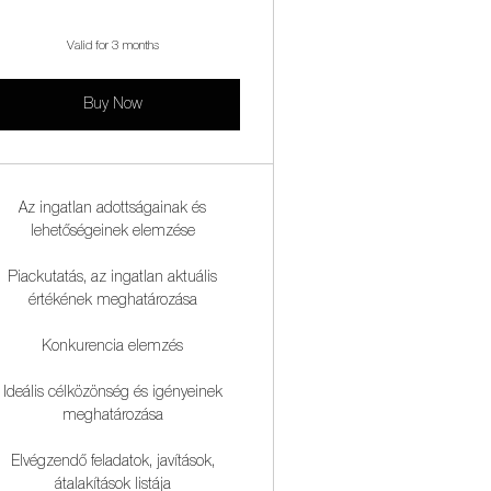
Valid for 3 months
Buy Now
Az ingatlan adottságainak és
lehetőségeinek elemzése
Piackutatás, az ingatlan aktuális
értékének meghatározása
Konkurencia elemzés
Ideális célközönség és igényeinek
meghatározása
Elvégzendő feladatok, javítások,
átalakítások listája