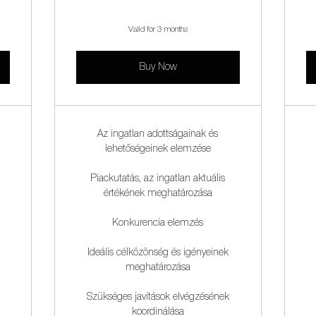
Valid for 3 months
Buy Now
Az ingatlan adottságainak és
lehetőségeinek elemzése
Piackutatás, az ingatlan aktuális
értékének meghatározása
Konkurencia elemzés
Ideális célközönség és igényeinek
meghatározása
Szükséges javítások elvégzésének
koordinálása