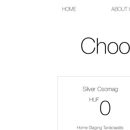
HOME
ABOUT 
Choos
Silver Csomag
HUF
0
0
Home Staging Tanácsadás