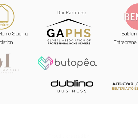
Our Partners:
Home Staging
Balaton
ciation
Entrepreneu
Impressive Homes, Maximized Sales.
Proudly created by