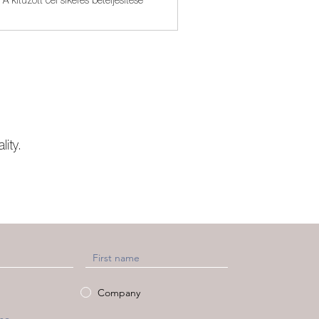
A kitűzött cél sikeres beteljesítése
ity.
Company