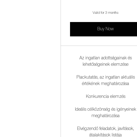
Valid for 3 months
Buy Now
Az ingatlan adottságainak és
lehetőségeinek elemzése
Piackutatás, az ingatlan aktuális
értékének meghatározása
Konkurencia elemzés
Ideális célközönség és igényeinek
meghatározása
Elvégzendő feladatok, javítások,
átalakítások listája