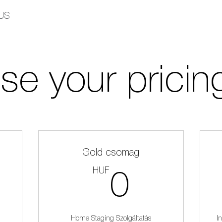
US
e your pricin
Gold csomag
HUF
HUF
0HUF
0
Home Staging Szolgáltatás
I