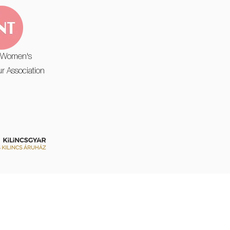
 Women's
r Association