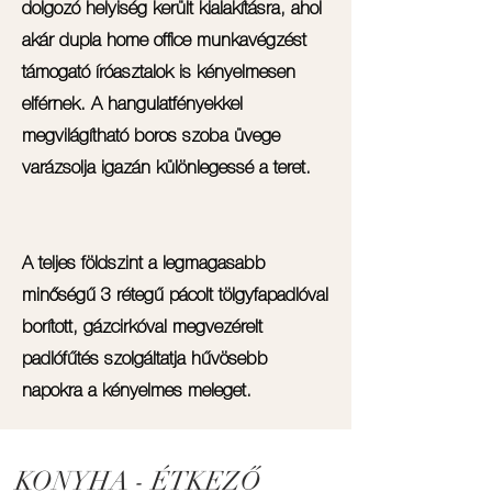
dolgozó helyiség került kialakításra, ahol
akár dupla home office munkavégzést
támogató íróasztalok is kényelmesen
elférnek. A hangulatfényekkel
megvilágítható boros szoba üvege
varázsolja igazán különlegessé a teret.
A teljes földszint a legmagasabb
minőségű 3 rétegű pácolt tölgyfapadlóval
borított, gázcirkóval megvezérelt
padlófűtés szolgáltatja hűvösebb
napokra a kényelmes meleget.
KONYHA - ÉTKEZŐ