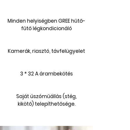
Minden helyiségben GREE hűtő-
fűtő légkondicionáló
Kamerák, riasztó, távfelügyelet
3 * 32 A árambekötés
Saját úszóműállás (stég,
kikötő) telepíthetősége.