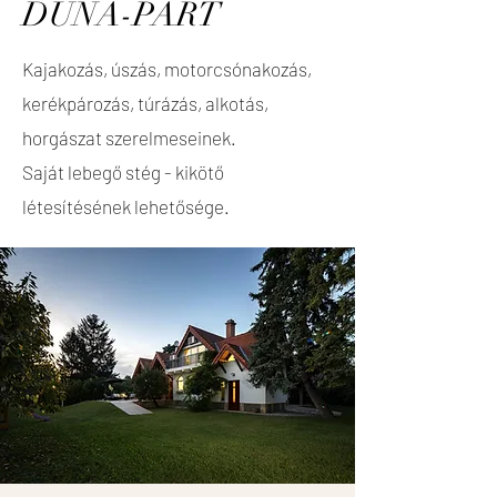
DUNA-PART
Kajakozás, úszás, motorcsónakozás,
kerékpározás, túrázás, alkotás,
horgászat szerelmeseinek.
Saját lebegő stég - kikötő
létesítésének lehetősége.