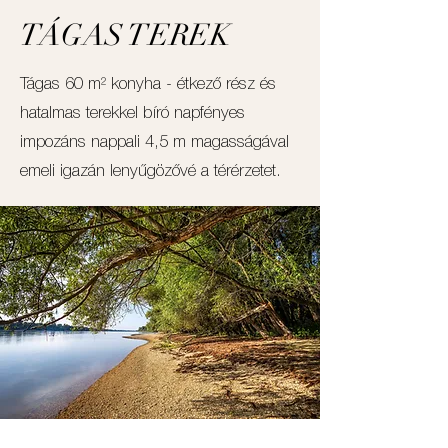
TÁGAS TEREK
Tágas 60 m² konyha - étkező rész és
hatalmas terekkel bíró napfényes
impozáns nappali 4,5 m magasságával
emeli igazán lenyűgözővé a térérzetet.