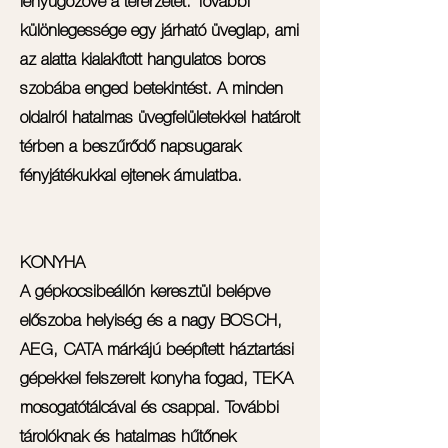
lenyűgözővé a térérzetet. További
különlegessége egy járható üveglap, ami
az alatta kialakított hangulatos boros
szobába enged betekintést. A minden
oldalról hatalmas üvegfelületekkel határolt
térben a beszűrődő napsugarak
fényjátékukkal ejtenek ámulatba.
KONYHA
A gépkocsibeállón keresztül belépve
előszoba helyiség és a nagy BOSCH,
AEG, CATA márkájú beépített háztartási
gépekkel felszerelt konyha fogad, TEKA
mosogatótálcával és csappal. További
tárolóknak és hatalmas hűtőnek