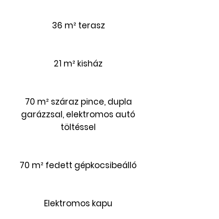
36 m² terasz
21 m² kisház
70 m² száraz pince, dupla
garázzsal, elektromos autó
töltéssel
70 m² fedett gépkocsibeálló
Elektromos kapu