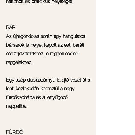
hasznos és praktikus helyiséget.
BÁR
Az újragondolás során egy hangulatos
bársarok is helyet kapott az esti baráti
összejövetelekhez, a reggeli családi
reggelekhez.
Egy szép duplaszárnyú fa ajtó vezet át a
lenti közlekedőn keresztül a nagy
fürdőszobába és a lenyűgöző
nappaliba.
FÜRDŐ