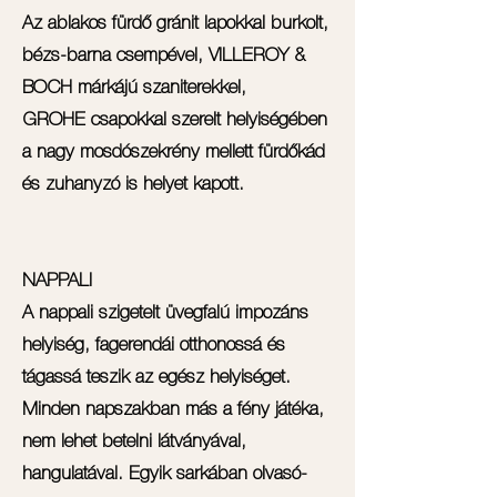
Az ablakos fürdő gránit lapokkal burkolt,
bézs-barna csempével, VILLEROY &
BOCH márkájú szaniterekkel,
GROHE csapokkal szerelt helyiségében
a nagy mosdószekrény mellett fürdőkád
és zuhanyzó is helyet kapott.
NAPPALI
A nappali szigetelt üvegfalú impozáns
helyiség, fagerendái otthonossá és
tágassá teszik az egész helyiséget.
Minden napszakban más a fény játéka,
nem lehet betelni látványával,
hangulatával. Egyik sarkában olvasó-