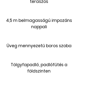
teraszos
4,5 m belmagasságú impozáns
nappali
Üveg mennyezetű boros szoba
Tölgyfapadló, padlófűtés a
földszinten