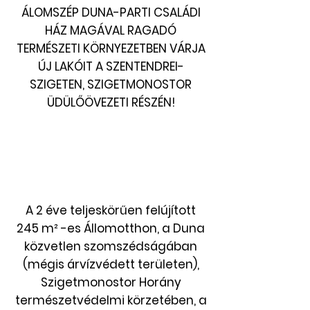
ÁLOMSZÉP DUNA-PARTI CSALÁDI
HÁZ MAGÁVAL RAGADÓ
TERMÉSZETI KÖRNYEZETBEN VÁRJA
ÚJ LAKÓIT A SZENTENDREI-
SZIGETEN, SZIGETMONOSTOR
ÜDÜLŐÖVEZETI RÉSZÉN!
A 2 éve teljeskörűen felújított
245 m² -es Állomotthon, a Duna
közvetlen szomszédságában
(mégis árvízvédett területen),
Szigetmonostor Horány
természetvédelmi körzetében, a