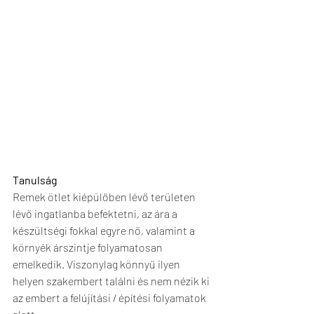
Tanulság
Remek ötlet kiépülőben lévő területen 
lévő ingatlanba befektetni, az ára a 
készültségi fokkal egyre nő, valamint a 
környék árszintje folyamatosan 
emelkedik. Viszonylag könnyű ilyen 
helyen szakembert találni és nem nézik ki 
az embert a felújítási / építési folyamatok 