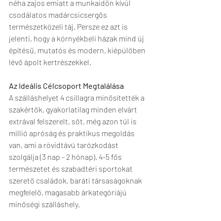
néha zajos emiatt a munkaidőn kívül 
csodálatos madárcsicsergős 
természetközeli táj. Persze ez azt is 
jelenti, hogy a környékbeli házak mind új 
építésű, mutatós és modern, kiépülőben 
lévő ápolt kertrészekkel. 
Az Ideális Célcsoport Megtalálása 
A szálláshelyet 4 csillagra minősítették a 
szakértők, gyakorlatilag minden elvárt 
extrával felszerelt, sőt, még azon túl is 
millió apróság és praktikus megoldás 
van, ami a rövidtávú tarózkodást 
szolgálja (3 nap - 2 hónap). 4-5 fős 
természetet és szabadtéri sportokat 
szerető családok, baráti társaságoknak 
megfelelő, magasabb árkategóriájú 
minőségi szálláshely.