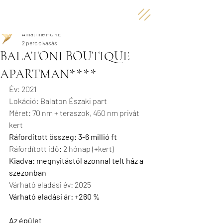
Amatrine HOME
2 perc olvasás
BALATONI BOUTIQUE
APARTMAN****
Év: 2021 
Lokáció: Balaton Északi part 
Méret: 70 nm + teraszok, 450 nm privát 
kert 
Ráfordított összeg: 3-6 millió ft 
Ráfordított idő: 2 hónap (+kert) 
Kiadva: megnyitástól azonnal telt ház a 
szezonban 
Várható eladási év: 2025 
Várható eladási ár: +260 %
Az épület