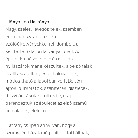
Előnyök és Hátrányok
Nagy, széles, levegős telek, szemben 
erdő, pár száz méterre a 
szőlőültetvényekkel teli dombok, a 
kertből a Balaton látványa fogad. Az 
épület külső vakolása és a külső 
nyilászárók már elkészültek, a belső falak 
is álltak, a villany és vízhálózat még 
módosítható állapotban volt. Beltéri 
ajtók, burkolatok, szaniterek, díszlécek, 
díszvilágítások kerültek be, majd 
berendeztük az épületet az első számú 
célnak megfelelően. 
Hátrány csupán annyi van, hogy a 
szomszéd házak még építés alatt állnak, 