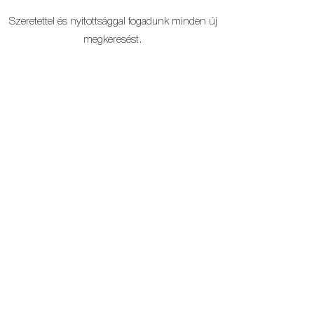
Szeretettel és nyitottsággal fogadunk minden új
megkeresést.
SAJÁT KERTRÉSZES
BUDAI FÖLDSZIN
NAGYPOLGÁRI LAKÁS +
LAKÁS + 17 %
30%
Magánszemély
Cég