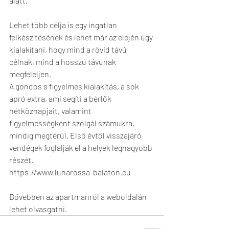
alatt. 
Lehet több célja is egy ingatlan 
felkészítésének és lehet már az elején úgy 
kialakítani, hogy mind a rövid távú 
célnak, mind a hosszú távunak 
megfeleljen. 
A gondos s figyelmes kialakítás, a sok 
apró extra, ami segíti a bérlők 
hétköznapjait, valamint 
figyelmességként szolgál számukra, 
mindig megtérül. Első évtől visszajáró 
vendégek foglalják el a helyek legnagyobb 
részét. 
https://www.lunarossa-balaton.eu
Bővebben az apartmanról a weboldalán 
lehet olvasgatni.